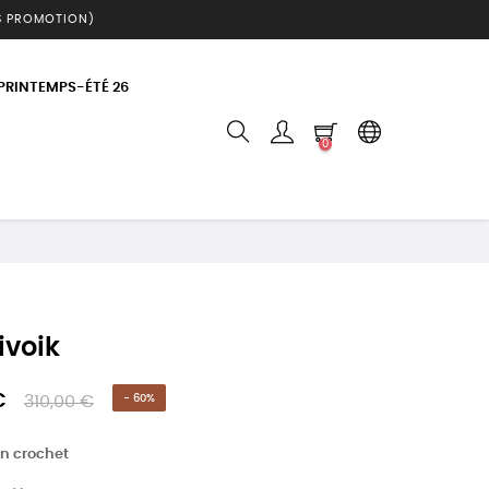
S PROMOTION)
 PRINTEMPS-ÉTÉ 26
0
ivoik
€
310,00 €
- 60%
n crochet