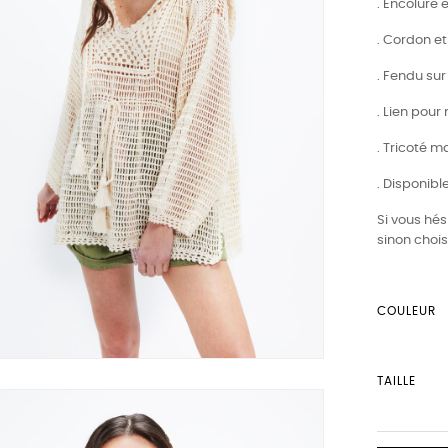
. Encolure 
. Cordon 
. Fendu sur
. Lien pour 
. Tricoté m
. Disponibl
Si vous hés
sinon chois
COULEUR
TAILLE