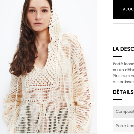
AJOU
LA DES
Porté loose
ou un déba
Plusieurs c
assortissez
DÉTAILS
Composit
Porte Une