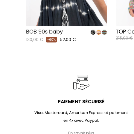
BOB 90s baby
TOP C
Prix
215,00 €
Prix
Prix
130,00 €
52,00 €
-60%
habituel
habituel
PAIEMENT SÉCURISÉ
Visa, Mastercard, American Express et paiement
en 4x avec Paypal.
En savoir plus