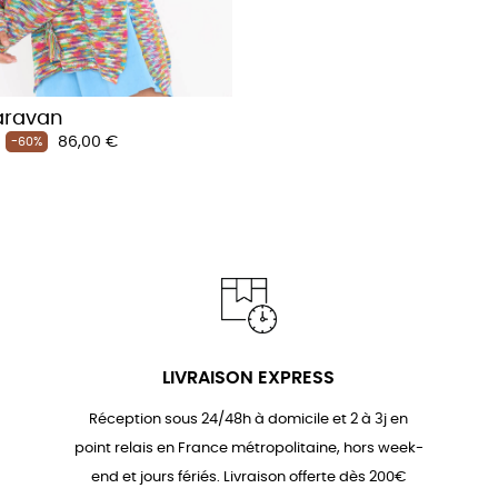
aravan
Prix
86,00 €
-60%
LIVRAISON EXPRESS
Réception sous 24/48h à domicile et 2 à 3j en
point relais en France métropolitaine, hors week-
end et jours fériés. Livraison offerte dès 200€