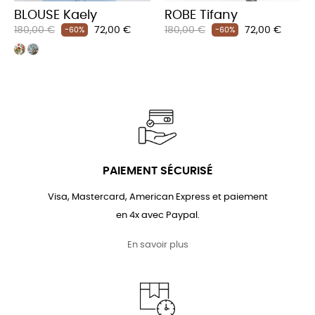
BLOUSE Kaely
ROBE Tifany
Prix
Prix
Prix
Prix
180,00 €
72,00 €
180,00 €
72,00 €
-60%
-60%
habituel
habituel
PAIEMENT SÉCURISÉ
Visa, Mastercard, American Express et paiement
en 4x avec Paypal.
En savoir plus