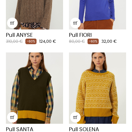
Pull ANYSE
Pull FIORI
Prix
Prix
Prix
Prix
310,00 €
124,00 €
80,00 €
32,00 €
-60%
-60%
habituel
habituel
Pull SANTA
Pull SOLENA