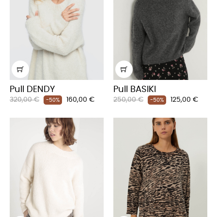
Pull DENDY
Pull BASIKI
Prix
Prix
Prix
Prix
320,00 €
160,00 €
250,00 €
125,00 €
-50%
-50%
habituel
habituel