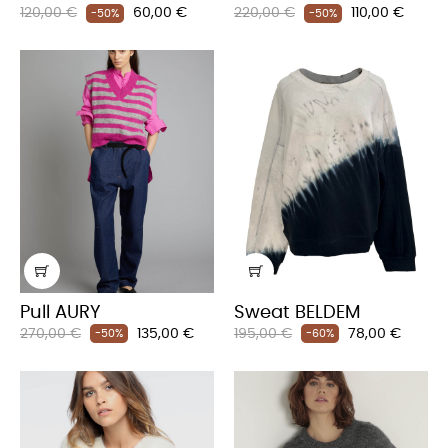
Prix
Prix
Prix
Prix
120,00 €
60,00 €
220,00 €
110,00 €
-50%
-50%
habituel
habituel
Pull AURY
Sweat BELDEM
Prix
Prix
Prix
Prix
270,00 €
135,00 €
195,00 €
78,00 €
-50%
-60%
habituel
habituel